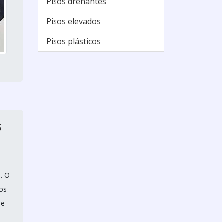
Pisos drenantes
Pisos elevados
Pisos plásticos
S
l. O
tos
de