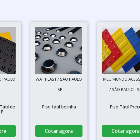
O PAULO
WAT PLAST / SÃO PAULO
MEU MUNDO ACESS
- SP
/ SÃO PAULO - S
Tátil de
Piso tátil bolinha
Piso Tátil Preç
SP
ora
Cotar agora
Cotar agora