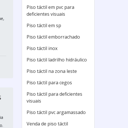
Piso táctil em pvc para
deficientes visuais
ue,
Piso táctil em sp
Piso táctil emborrachado
Piso táctil inox
Piso táctil ladrilho hidráulico
Piso táctil na zona leste
Piso táctil para cegos
Piso táctil para deficientes
S
visuais
Piso táctil pvc argamassado
ia
Venda de piso táctil
o.