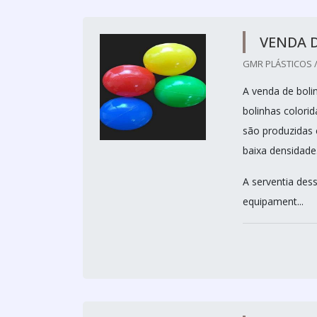
VENDA D
GMR PLÁSTICOS /
A venda de boli
bolinhas colori
são produzidas 
baixa densidade
A serventia des
equipament...